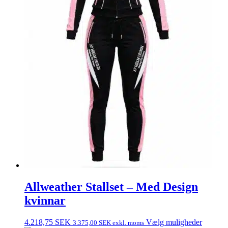
Allweather Stallset – Med Design
kvinnar
4.218,75
SEK
Vælg muligheder
3.375,00
SEK
exkl. moms