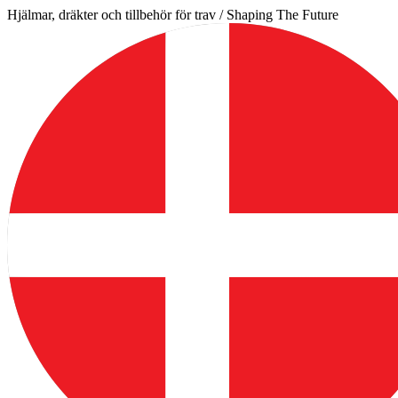
Hoppa
Hjälmar, dräkter och tillbehör för trav / Shaping The Future
till
innehåll