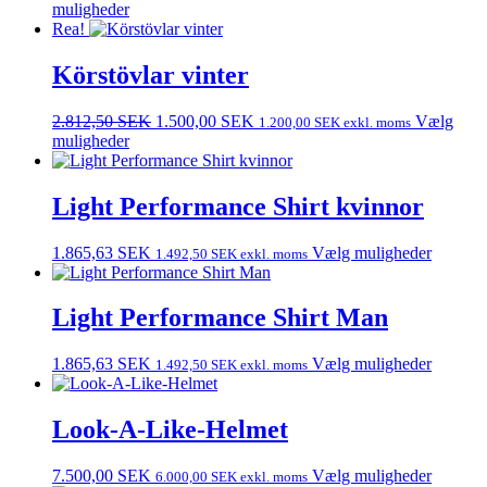
ursprungliga
nuvarande
muligheder
priset
priset
Rea!
var:
är:
2.812,50 SEK.
1.500,00 SEK.
Körstövlar vinter
Det
Det
2.812,50
SEK
1.500,00
SEK
Vælg
1.200,00
SEK
exkl. moms
ursprungliga
nuvarande
muligheder
priset
priset
var:
är:
2.812,50 SEK.
1.500,00 SEK.
Light Performance Shirt kvinnor
1.865,63
SEK
Vælg muligheder
1.492,50
SEK
exkl. moms
Light Performance Shirt Man
1.865,63
SEK
Vælg muligheder
1.492,50
SEK
exkl. moms
Look-A-Like-Helmet
7.500,00
SEK
Vælg muligheder
6.000,00
SEK
exkl. moms