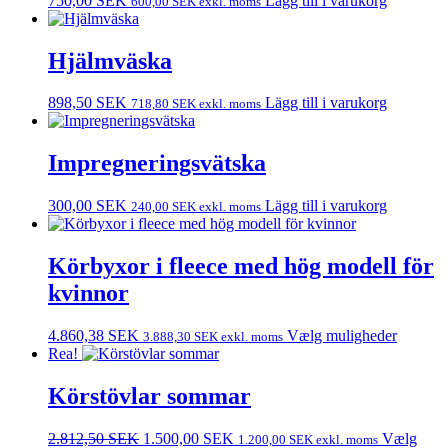
750,00
SEK
Lägg till i varukorg
600,00
SEK
exkl. moms
Hjälmväska
898,50
SEK
Lägg till i varukorg
718,80
SEK
exkl. moms
Impregneringsvätska
300,00
SEK
Lägg till i varukorg
240,00
SEK
exkl. moms
Körbyxor i fleece med hög modell för
kvinnor
4.860,38
SEK
Vælg muligheder
3.888,30
SEK
exkl. moms
Rea!
Körstövlar sommar
Det
Det
2.812,50
SEK
1.500,00
SEK
Vælg
1.200,00
SEK
exkl. moms