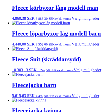
Fleece körbyxor lång modell man
4.860,38
SEK
Vælg muligheder
3.888,30
SEK
exkl. moms
Fleece löparbyxor låg modell barn
4.440,00
SEK
Vælg muligheder
3.552,00
SEK
exkl. moms
Fleece Suit (skräddarsydd)
10.303,13
SEK
Vælg muligheder
8.242,50
SEK
exkl. moms
Fleecejacka barn
5.615,63
SEK
Vælg muligheder
4.492,50
SEK
exkl. moms
Fleecejacka kvinna