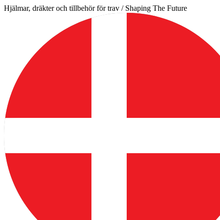
Hoppa
Hjälmar, dräkter och tillbehör för trav / Shaping The Future
till
innehåll