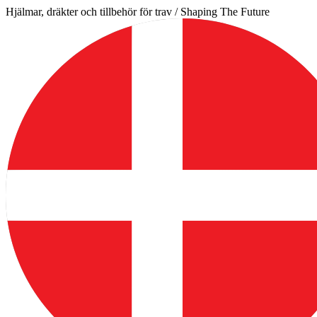
Hoppa
Hjälmar, dräkter och tillbehör för trav / Shaping The Future
till
innehåll