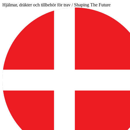
Hoppa
Hjälmar, dräkter och tillbehör för trav / Shaping The Future
till
innehåll