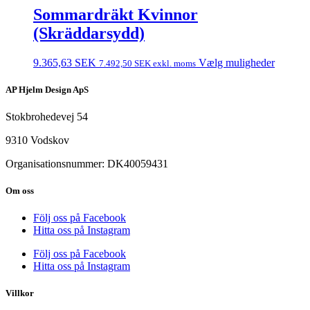
Sommardräkt Kvinnor
(Skräddarsydd)
9.365,63
SEK
Vælg muligheder
7.492,50
SEK
exkl. moms
AP Hjelm Design ApS
Stokbrohedevej 54
9310 Vodskov
Organisationsnummer: DK40059431
Om oss
Följ oss på Facebook
Hitta oss på Instagram
Följ oss på Facebook
Hitta oss på Instagram
Villkor