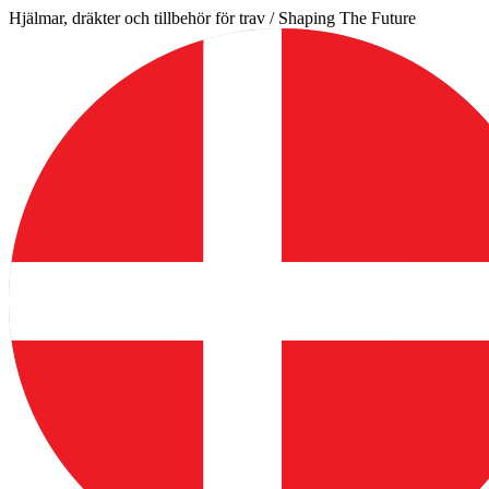
Hoppa
Hjälmar, dräkter och tillbehör för trav / Shaping The Future
till
innehåll