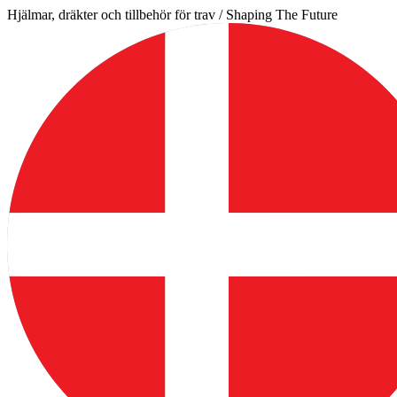
Hoppa
Hjälmar, dräkter och tillbehör för trav / Shaping The Future
till
innehåll