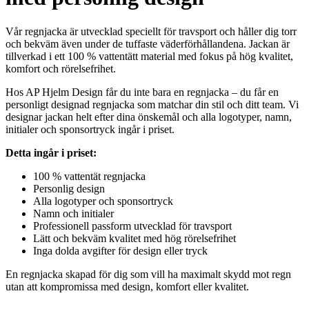
Vår regnjacka är utvecklad speciellt för travsport och håller dig torr
och bekväm även under de tuffaste väderförhållandena. Jackan är
tillverkad i ett 100 % vattentätt material med fokus på hög kvalitet,
komfort och rörelsefrihet.
Hos AP Hjelm Design får du inte bara en regnjacka – du får en
personligt designad regnjacka som matchar din stil och ditt team. Vi
designar jackan helt efter dina önskemål och alla logotyper, namn,
initialer och sponsortryck ingår i priset.
Detta ingår i priset:
100 % vattentät regnjacka
Personlig design
Alla logotyper och sponsortryck
Namn och initialer
Professionell passform utvecklad för travsport
Lätt och bekväm kvalitet med hög rörelsefrihet
Inga dolda avgifter för design eller tryck
En regnjacka skapad för dig som vill ha maximalt skydd mot regn
utan att kompromissa med design, komfort eller kvalitet.