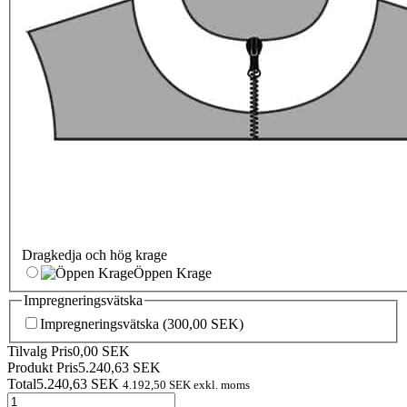
Dragkedja och hög krage
Öppen Krage
Impregneringsvätska
Impregneringsvätska
(300,00 SEK)
Tilvalg Pris
0,00
SEK
Produkt Pris
5.240,63
SEK
Total
5.240,63
SEK
4.192,50
SEK
exkl. moms
Regnjacka