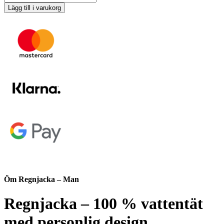
-
Lägg till i varukorg
Man
mängd
Öm Regnjacka – Man
Regnjacka – 100 % vattentät
med personlig design